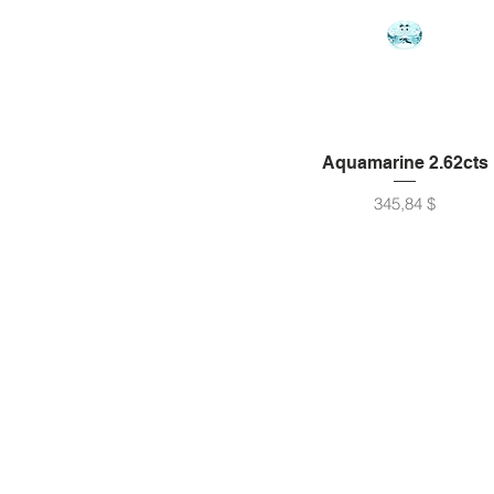
Aquamarine 2.62cts
Preis
345,84 $