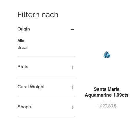
Filtern nach
Origin
Alle
Brazil
Preis
120 $
10.437 $
Carat Weight
Santa Maria
Aquamarine 1.09cts
Unter 1 ct Größe
1ct size
Preis
1.220,80 $
Shape
2ct size
3ct size
Oval
4ct size
Pear