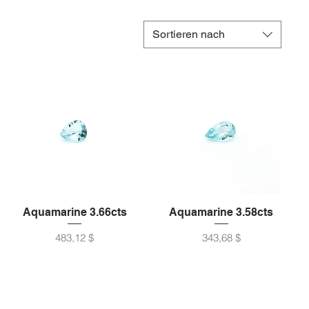
Sortieren nach
Aquamarine 3.66cts
Aquamarine 3.58cts
Preis
Preis
483,12 $
343,68 $