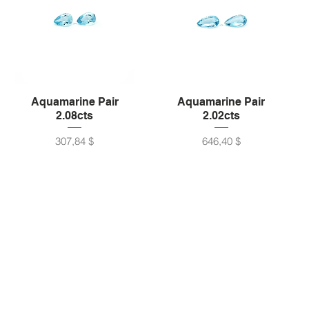
Aquamarine Pair
Aquamarine Pair
2.08cts
2.02cts
Preis
Preis
307,84 $
646,40 $