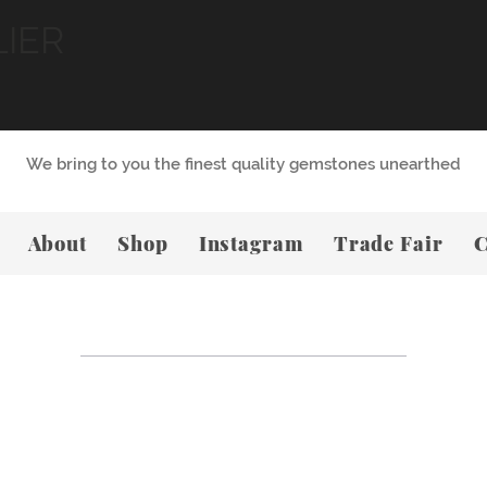
LIER
We bring to you the finest quality gemstones unearthed
About
Shop
Instagram
Trade Fair
C