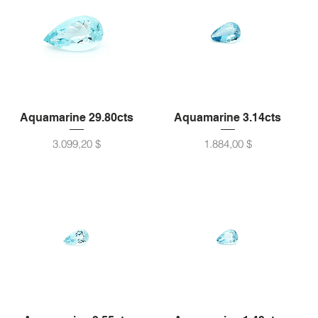
Aquamarine 29.80cts
Aquamarine 3.14cts
Preis
Preis
3.099,20 $
1.884,00 $