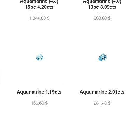
Aquamarine (4.3)
Aquamarine (4.0)
15pc-4.20cts
13pc-3.09cts
Preis
Preis
1.344,00 $
988,80 $
Aquamarine 1.19cts
Aquamarine 2.01cts
Preis
Preis
166,60 $
281,40 $