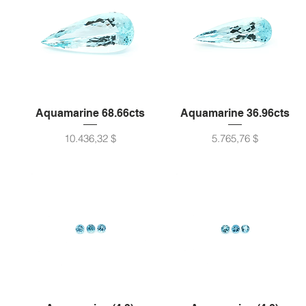
Aquamarine 68.66cts
Aquamarine 36.96cts
Preis
Preis
10.436,32 $
5.765,76 $