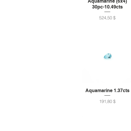
Aquamarine (6x4)
30pc-10.49cts
Preis
524,50 $
Aquamarine 1.37cts
Preis
191,80 $