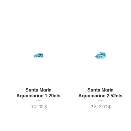
Santa Maria
Santa Maria
Aquamarine 1.20cts
Aquamarine 2.52cts
Preis
Preis
912,00 $
2.812,00 $