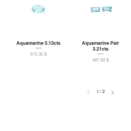
Aquamarine 5.13cts
Aquamarine Pair
3.21cts
Preis
615,30 $
Preis
487,92 $
1
/
2